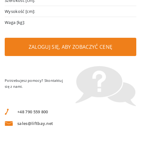
Szerokość [cm]:
Wysokość [cm]:
Waga [kg]:
ZALOGUJ SIĘ, ABY ZOBACZYĆ CENĘ
Potrzebujesz pomocy? Skontaktuj
się z nami.
+48 790 559 800
sales@liftbay.net