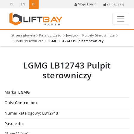
DE
EN
PL
Zaloguj się
Moje konto
Strona główna
Katalog części
Joysticki i Pulpity Sterownicze
Pulpity sterownicze
LGMG LB12743 Pulpit sterowniczy
LGMG LB12743 Pulpit
sterowniczy
Marka:
LGMG
Opis:
Control box
Numer katalogowy:
LB12743
Pasuje do:
Długość [cm]: