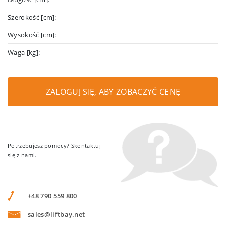
Szerokość [cm]:
Wysokość [cm]:
Waga [kg]:
ZALOGUJ SIĘ, ABY ZOBACZYĆ CENĘ
Potrzebujesz pomocy? Skontaktuj
się z nami.
+48 790 559 800
sales@liftbay.net