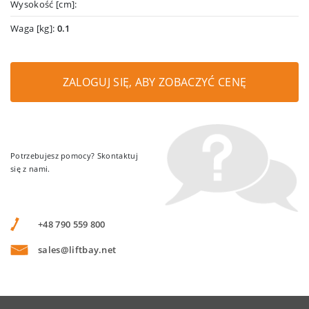
Wysokość [cm]:
Waga [kg]:
0.1
ZALOGUJ SIĘ, ABY ZOBACZYĆ CENĘ
Potrzebujesz pomocy? Skontaktuj
się z nami.
+48 790 559 800
sales@liftbay.net