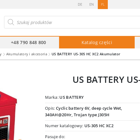
DE
EN
PL
ukiwarka
duktów
+48 790 848 800
Katalog części
y
Akumulatory i akcesoria
US BATTERY US-305 HC XC2 Akumulator
US BATTERY US
Marka:
US BATTERY
Opis:
Cyclic battery 6V, deep cycle Wet,
340AH@20Hr, Trojan type J305H
Numer katalogowy:
US-305 HC XC2
Pasuje do: