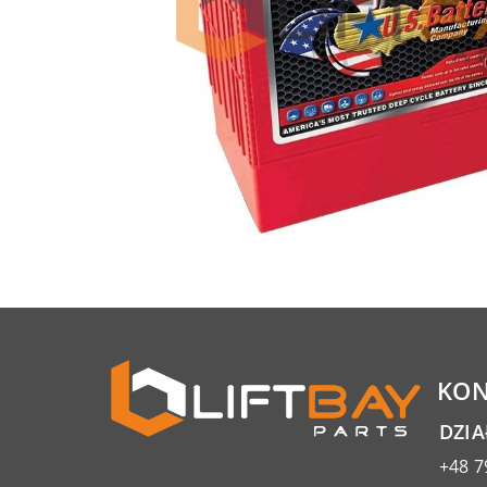
KON
DZI
+48 7