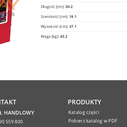
Długość [cm]:
30.2
Szerokość [cm]:
18.1
Wysokość [cm]:
37.1
Waga [kg]:
43.2
TAKT
PRODUKTY
AŁ HANDLOWY
Katalog części
Pobierz katalog w PDF
90 559 800